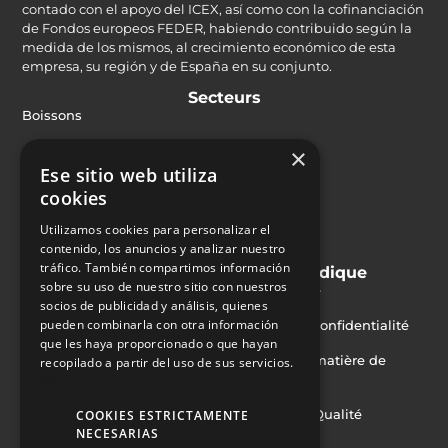
contado con el apoyo del ICEX, así como con la cofinanciación
de Fondos europeos FEDER, habiendo contribuido según la
medida de los mismos, al crecimiento económico de esta
empresa, su región y de España en su conjunto.
Secteurs
Boissons
Alimentation
×
Ese sitio web utiliza
Industrie Pharmaceutique et cosmétique
cookies
Produits chimiques
Utilizamos cookies para personalizar el
contenido, los anuncios y analizar nuestro
Industrie
tráfico. También compartimos información
Solutions
Juridique
sobre su uso de nuestro sitio con nuestros
Inspection
Avis juridique
socios de publicidad y análisis, quienes
pueden combinarla con otra información
Éjection
Politique de confidentialité
que les haya proporcionado o que hayan
Orientation
Politique en matière de
recopilado a partir del uso de sus servicios.
cookies
Más información
Marquage
Politique de Qualité
COOKIES ESTRICTAMENTE
Encaissement
NECESARIAS