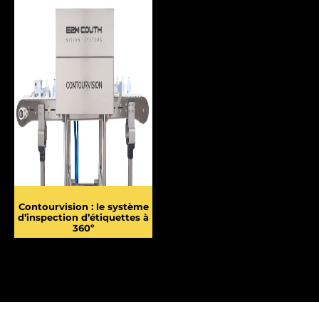
Contourvision : le système
d’inspection d’étiquettes à
360º