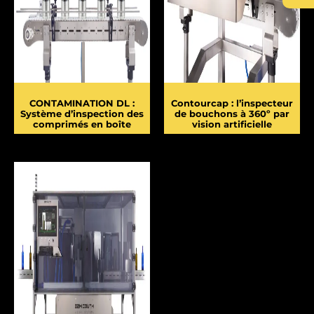
CONTAMINATION DL :
Contourcap : l’inspecteur
Système d’inspection des
de bouchons à 360º par
comprimés en boîte
vision artificielle