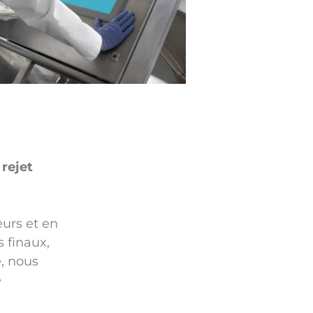
rejet
eurs et en
s finaux,
e, nous
e