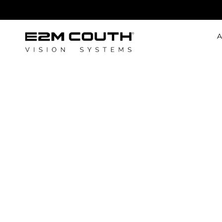
A
Les avantage
d’intégrer un
système
d’inspection e
rejet