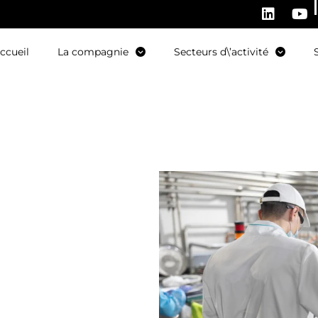
ccueil
La compagnie
Secteurs d\’activité
s
t de