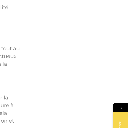
lité
 tout au
ectueux
 la
r la
eure à
→
ela
ion et