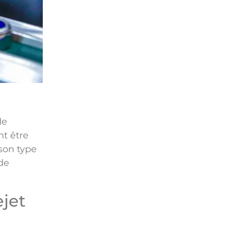
de
t être
son type
de
ejet