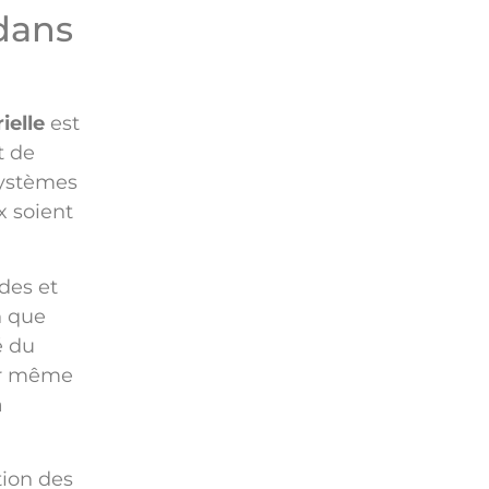
 dans
ielle
est
t de
systèmes
x soient
ides et
n que
é du
ter même
a
tion des