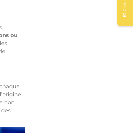
Contacter
s
ions ou
des
de
à chaque
l’origine
re non
 des