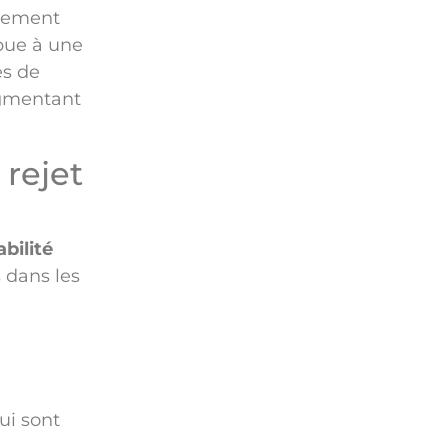
atement
ibue à une
es de
ugmentant
 rejet
abilité
 dans les
ui sont