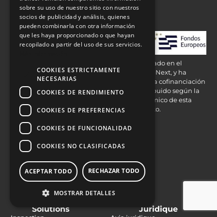
sobre su uso de nuestro sitio con nuestros
socios de publicidad y análisis, quienes
pueden combinarla con otra información
que les haya proporcionado o que hayan
recopilado a partir del uso de sus servicios.
Más información
E2M COUTH VISION SYSTEMS, S.L. ha participado en el
COOKIES ESTRICTAMENTE
Programa de Iniciación a la Exportación ICEX-Next, y ha
NECESARIAS
contado con el apoyo del ICEX, así como con la cofinanciación
de Fondos europeos FEDER, habiendo contribuido según la
COOKIES DE RENDIMIENTO
medida de los mismos, al crecimiento económico de esta
empresa, su región y de España en su conjunto.
COOKIES DE PREFERENCIAS
Secteurs
COOKIES DE FUNCIONALIDAD
Boissons
COOKIES NO CLASIFICADAS
Alimentation
Industrie Pharmaceutique et cosmétique
RECHAZAR TODO
ACEPTAR TODO
Produits chimiques
MOSTRAR DETALLES
Industrie
Solutions
Juridique