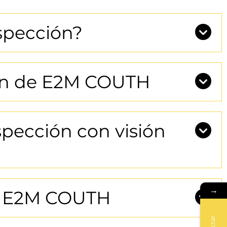
nspección?
ción de E2M COUTH
pección con visión
→
en E2M COUTH