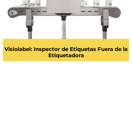
Visiolabel: Inspector de Etiquetas Fuera de la
Etiquetadora