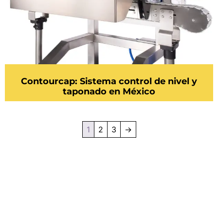
Contourcap: Sistema control de nivel y
taponado en México
1
2
3
→