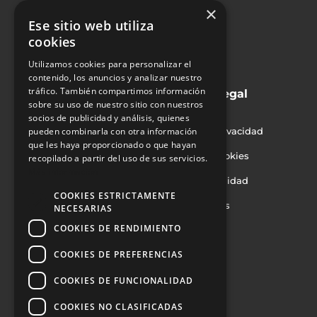
Alimentación
×
Ese sitio web utiliza
Farmacia y cosmética
cookies
Productos químicos
Utilizamos cookies para personalizar el
contenido, los anuncios y analizar nuestro
Industria
tráfico. También compartimos información
Soluciones
Legal
sobre su uso de nuestro sitio con nuestros
Inspección
Aviso legal
socios de publicidad y análisis, quienes
pueden combinarla con otra información
Rechazo
Política de privacidad
que les haya proporcionado o que hayan
Orientación
Política de cookies
recopilado a partir del uso de sus servicios.
Más información
Marcaje
Politica de calidad
COOKIES ESTRICTAMENTE
Encajado
Certificaciones
NECESARIAS
COOKIES DE RENDIMIENTO
Paletizado
Contacto
COOKIES DE PREFERENCIAS
marketing@e2mcouth.com
+34 937 208 540
COOKIES DE FUNCIONALIDAD
Sobre nosotros
COOKIES NO CLASIFICADAS