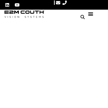
Cómo Implementar un
Sistema de Rechazo por
Visión Artificial en tu
Fábrica
Autor: E2M Couth
20 marzo, 2025