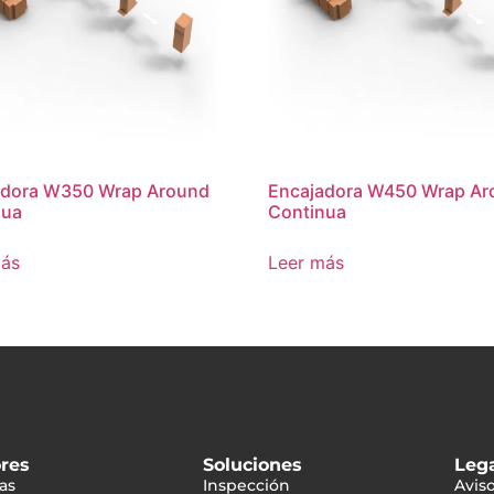
adora W350 Wrap Around
Encajadora W450 Wrap Ar
nua
Continua
más
Leer más
ores
Soluciones
Leg
as
Inspección
Aviso