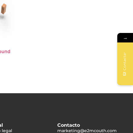
→
ound
Contactar
al
Contacto
 legal
marketing@e2mcouth.com