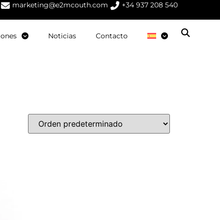
marketing@e2mcouth.com
+34 937 208 540
iones
Noticias
Contacto