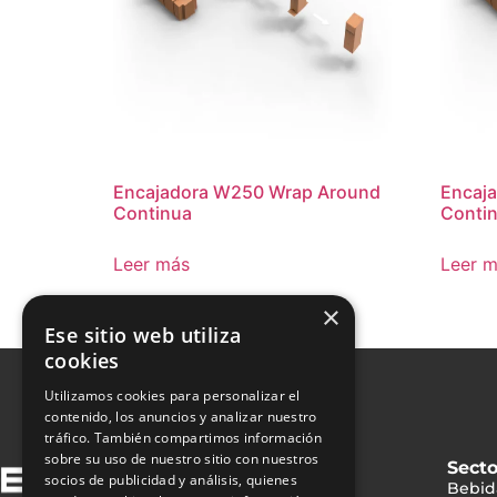
Encajadora W250 Wrap Around
Encaj
Continua
Conti
Leer más
Leer 
×
Ese sitio web utiliza
cookies
Utilizamos cookies para personalizar el
contenido, los anuncios y analizar nuestro
tráfico. También compartimos información
sobre su uso de nuestro sitio con nuestros
Sect
socios de publicidad y análisis, quienes
Bebid