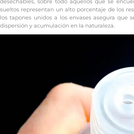
desechables, sobre todo aquellos que se encue
sueltos representan un alto porcentaje de los re
los tapones unidos a los envases asegura que 
dispersión y acumulación en la naturaleza.