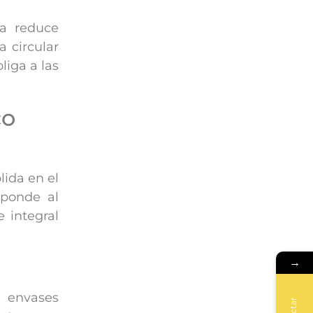
va reduce
 circular
iga a las
co
lida en el
sponde al
 integral
→
s envases