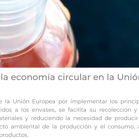
 la economía circular en la Uni
e la Unión Europea por implementar los princip
os a los envases, se facilita su recolección y 
ateriales y reduciendo la necesidad de producir 
pacto ambiental de la producción y el consumo,
 productos.