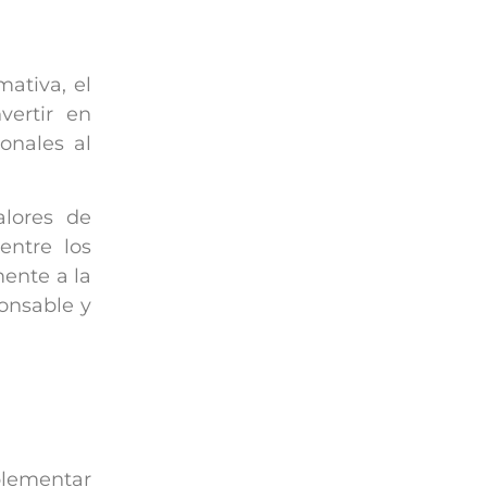
ativa, el
vertir en
onales al
alores de
entre los
ente a la
onsable y
plementar