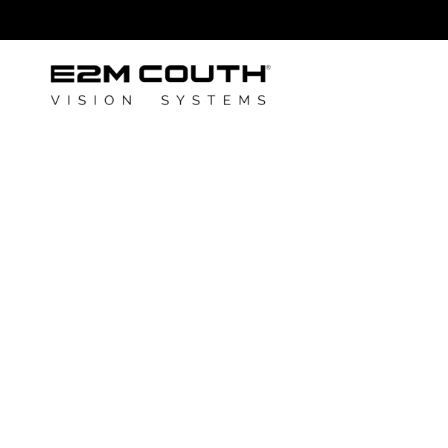
Normativa Eu
obliga a que e
tapón esté un
la botella
Autor: E2M Couth