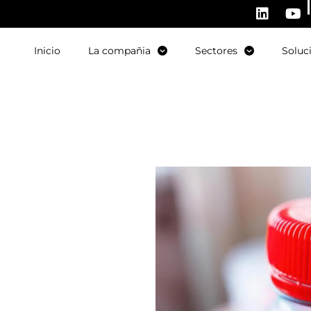
Inicio
La compañia
Sectores
Soluc
ropea
l
ido a