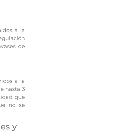
idos a la
regulación
nvases de
idos a la
de hasta 3
alidad que
que no se
es y