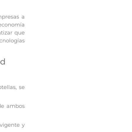
mpresas a
 economía
ntizar que
ecnologías
ad
tellas, se
e de ambos
vigente y