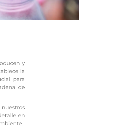
roducen y
ablece la
cial para
cadena de
 nuestros
detalle en
ambiente.