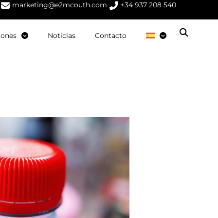
marketing@e2mcouth.com
+34 937 208 540
iones
Noticias
Contacto