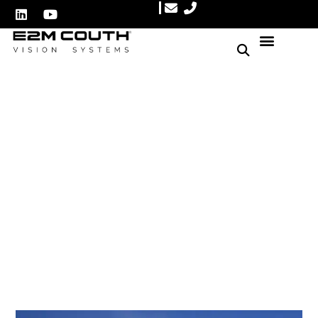
Grupo COUTH amplía su
presencia internacional
con la apertura de una filial
en Turín (Italia)
Autor: E2M Couth
diciembre 20, 2022