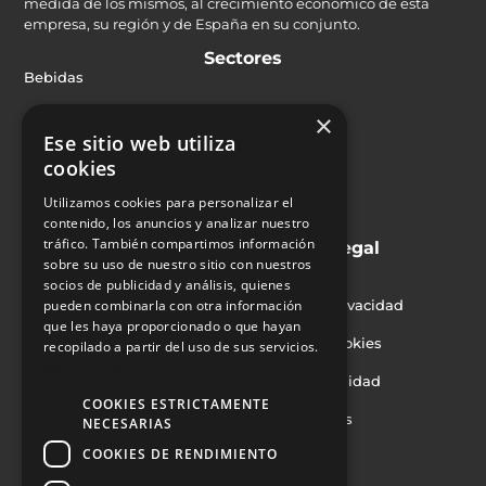
medida de los mismos, al crecimiento económico de esta
empresa, su región y de España en su conjunto.
Sectores
Bebidas
Alimentación
×
Ese sitio web utiliza
Farmacia y cosmética
cookies
Productos químicos
Utilizamos cookies para personalizar el
contenido, los anuncios y analizar nuestro
Industria
tráfico. También compartimos información
Soluciones
Legal
sobre su uso de nuestro sitio con nuestros
Inspección
Aviso legal
socios de publicidad y análisis, quienes
pueden combinarla con otra información
Rechazo
Política de privacidad
que les haya proporcionado o que hayan
Orientación
Política de cookies
recopilado a partir del uso de sus servicios.
Más información
Marcaje
Politica de calidad
COOKIES ESTRICTAMENTE
Encajado
Certificaciones
NECESARIAS
COOKIES DE RENDIMIENTO
Paletizado
Contacto