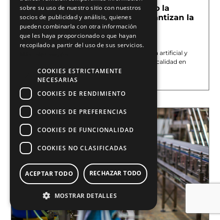
Serialización farmacéutica: cómo la
sobre su uso de nuestro sitio con nuestros
visión artificial y el marcaje garantizan la
socios de publicidad y análisis, quienes
trazabilidad
pueden combinarla con otra información
que les haya proporcionado o que hayan
junio 13, 2026
recopilado a partir del uso de sus servicios.
En E2M COUTH ofrecemos sistemas de visión artificial y
Más información
marcaje industrial para mejorar el control de calidad en
COOKIES ESTRICTAMENTE
Leer más »
NECESARIAS
COOKIES DE RENDIMIENTO
COOKIES DE PREFERENCIAS
COOKIES DE FUNCIONALIDAD
COOKIES NO CLASIFICADAS
RECHAZAR TODO
ACEPTAR TODO
MOSTRAR DETALLES